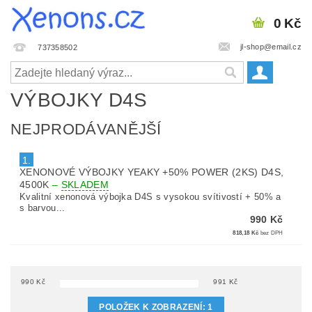
0 Kč
jl-shop@email.cz
737358502
VÝBOJKY D4S
NEJPRODÁVANĚJŠÍ
1.
XENONOVÉ VÝBOJKY YEAKY +50% POWER (2KS) D4S,
4500K
–
SKLADEM
Kvalitní xenonová výbojka D4S s vysokou svítivostí + 50% a
s barvou...
990 Kč
818,18 Kč
bez DPH
990
Kč
991
Kč
POLOŽEK K ZOBRAZENÍ:
1