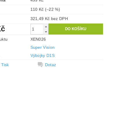
ena
499 Kč
110 Kč
(–22 %)
321,49 Kč bez DPH
Kč
uktu
XEN026
Super Vision
e
Výbojky D1S
Tisk
Dotaz