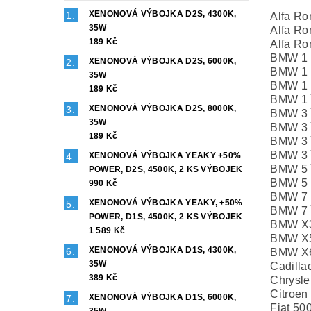
XENONOVÁ VÝBOJKA D2S, 4300K,
Alfa Ro
35W
Alfa Ro
189 Kč
Alfa Ro
BMW 1 
XENONOVÁ VÝBOJKA D2S, 6000K,
BMW 1 
35W
BMW 1 
189 Kč
BMW 1 
XENONOVÁ VÝBOJKA D2S, 8000K,
BMW 3 
35W
BMW 3 
189 Kč
BMW 3 
BMW 3 
XENONOVÁ VÝBOJKA YEAKY +50%
BMW 5 
POWER, D2S, 4500K, 2 KS VÝBOJEK
BMW 5 
990 Kč
BMW 7 
XENONOVÁ VÝBOJKA YEAKY, +50%
BMW 7 
POWER, D1S, 4500K, 2 KS VÝBOJEK
BMW X3
1 589 Kč
BMW X5
XENONOVÁ VÝBOJKA D1S, 4300K,
BMW X6
35W
Cadilla
389 Kč
Chrysle
Citroen
XENONOVÁ VÝBOJKA D1S, 6000K,
Fiat 50