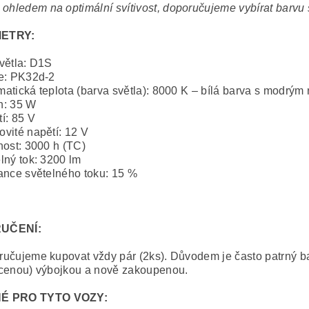
 ohledem na optimální svítivost, doporučujeme vybírat barvu
ETRY:
větla: D1S
e: PK32d-2
atická teplota (barva světla): 8000 K – bílá barva s modrým
n: 35 W
í: 85 V
vité napětí: 12 V
nost: 3000 h (TC)
lný tok: 3200 lm
ance světelného toku: 15 %
UČENÍ:
učujeme kupovat vždy pár (2ks). Důvodem je často patrný ba
cenou) výbojkou a nově zakoupenou.
É PRO TYTO VOZY: