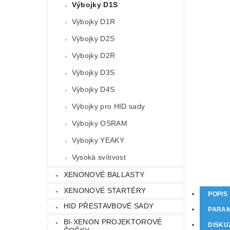
Výbojky D1S
Výbojky D1R
Výbojky D2S
Výbojky D2R
Výbojky D3S
Výbojky D4S
Výbojky pro HID sady
Výbojky OSRAM
Výbojky YEAKY
Vysoká svítivost
XENONOVÉ BALLASTY
XENONOVÉ STARTÉRY
POPIS
HID PŘESTAVBOVÉ SADY
PARA
BI-XENON PROJEKTOROVÉ
DISKU