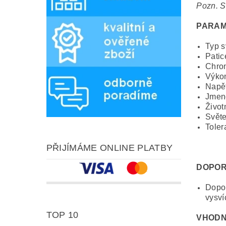
Pozn. S
PARAM
Typ s
Patic
Chrom
Výko
Napět
Jmeno
Život
Světe
Toler
PŘIJÍMÁME ONLINE PLATBY
DOPOR
Dopor
vysví
TOP 10
VHODN