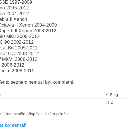
S3E 1997-2009
eon 2005-2012
tea 2004-2012
abia II Xenon
ctavia II Xenon 2004-2009
uperb II Xenon 2008-2012
80 MKII 2006-2012
XC 90 2002-2012
sat B6 2005-2011
sat CC 2008-2012
f MKVI 2008-2012
 2006-2012
rocco 2008-2012
Tento seznam nemusí být kompletní.
t
0.2 kg
HID
ní, kdo napíše příspěvek k této položce.
at komentář