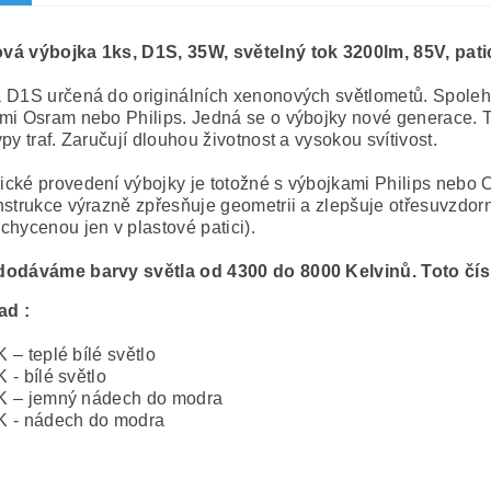
á výbojka 1ks, D1S, 35W, světelný tok 3200lm, 85V, pati
 D1S určená do originálních xenonových světlometů. Spolehli
mi Osram nebo Philips. Jedná se o výbojky nové generace. T
py traf. Zaručují dlouhou životnost a vysokou svítivost.
cké provedení výbojky je totožné s výbojkami Philips nebo
nstrukce výrazně zpřesňuje geometrii a zlepšuje otřesuvzdor
chycenou jen v plastové patici).
odáváme barvy světla od 4300 do 8000 Kelvinů. Toto číslo
ad :
 – teplé bílé světlo
 - bílé světlo
K – jemný nádech do modra
K - nádech do modra