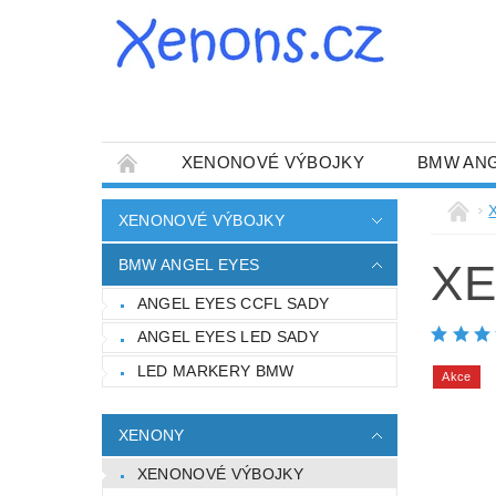
XENONOVÉ VÝBOJKY
BMW ANG
KONTAKTY
O NÁS
NAPIŠTE NÁ
XENONOVÉ VÝBOJKY
BMW ANGEL EYES
XE
ANGEL EYES CCFL SADY
ANGEL EYES LED SADY
LED MARKERY BMW
Akce
XENONY
XENONOVÉ VÝBOJKY