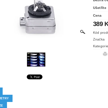
Běžná c
Ušetříte
Cena
389 
Kód prod
Značka
Kategori
METRY
ZE