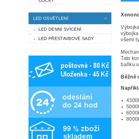
ČOČKY
Xenonov
LED OSVĚTLENÍ
Výbojka
LED DENNÍ SVÍCENÍ
výbojka
LED PŘESTAVBOVÉ SADY
všemi ty
Mechani
Tato ko
baňku u
Běžně d
Napříkl
4300K
5000K
6000
8000