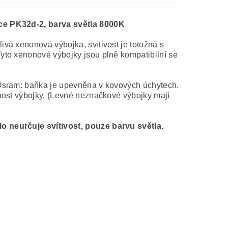
ce PK32d-2, barva světla 8000K
vá xenonová výbojka, svítivost je totožná s
yto xenonové výbojky jsou plně kompatibilní se
 Osram: baňka je upevněna v kovových úchytech.
nost výbojky. (Levné neznačkové výbojky mají
 neurčuje svítivost, pouze barvu světla.