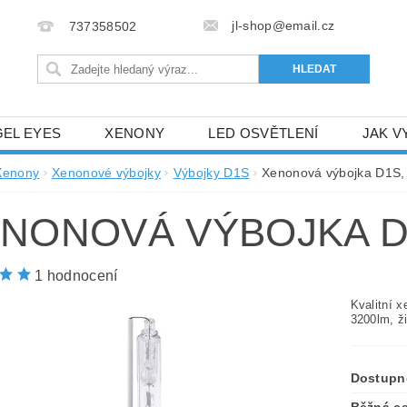
jl-shop@email.cz
737358502
EL EYES
XENONY
LED OSVĚTLENÍ
JAK V
M
Xenony
Xenonové výbojky
Výbojky D1S
Xenonová výbojka D1S,
NONOVÁ VÝBOJKA D1
1 hodnocení
Kvalitní 
3200lm, ž
Dostupn