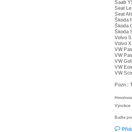
Saab Y
Seat L
Seat Al
Škoda f
Škoda O
Škoda S
Volvo S
Volvo 
VW Pas
VW Pas
VW Gol
VW Eos
VW Sci
Pozn.: 
Hmotnos
Výrobce
Buďte prv
Přid