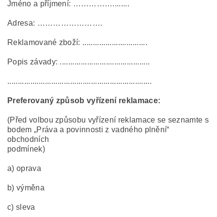
Jméno a příjmení: ……………........
Adresa: …………………….
Reklamované zboží: ...............................
Popis závady: ...........................................
.....................................................................
Preferovaný způsob vyřízení reklamace:
(Před volbou způsobu vyřízení reklamace se seznamte s
bodem „Práva a povinnosti z vadného plnění“
obchodních
podmínek)
a) oprava
b) výměna
c) sleva